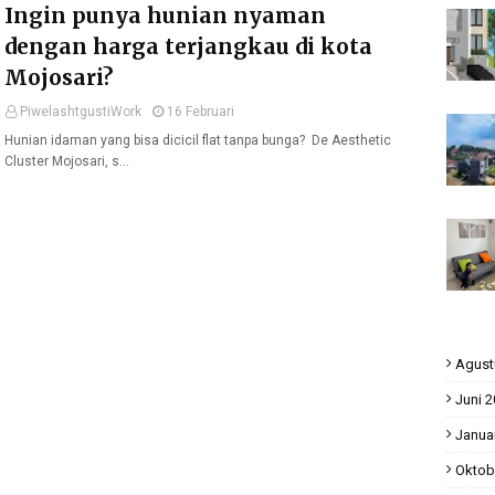
Ingin punya hunian nyaman
dengan harga terjangkau di kota
Mojosari?
PiwelashtgustiWork
16 Februari
Hunian idaman yang bisa dicicil flat tanpa bunga? De Aesthetic
Cluster Mojosari, s…
Agust
Juni 
Janua
Oktob