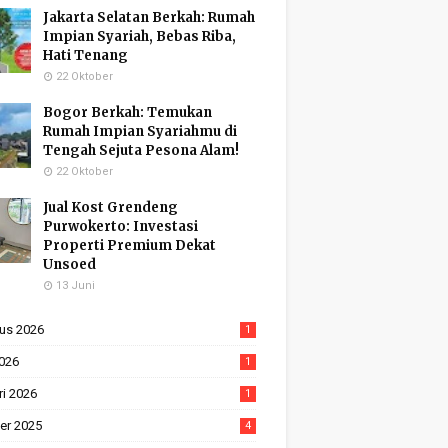
Jakarta Selatan Berkah: Rumah
Impian Syariah, Bebas Riba,
Hati Tenang
22 Oktober
Bogor Berkah: Temukan
Rumah Impian Syariahmu di
Tengah Sejuta Pesona Alam!
22 Oktober
Jual Kost Grendeng
Purwokerto: Investasi
Properti Premium Dekat
Unsoed
13 Juni
us 2026
1
2026
1
ri 2026
1
er 2025
4