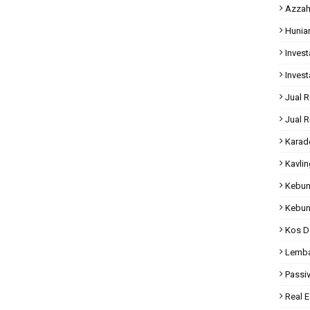
Azzah
Hunia
Invest
Invest
Jual 
Jual 
Karad
Kavli
Kebun
Kebun
Kos D
Lemba
Passi
Real E