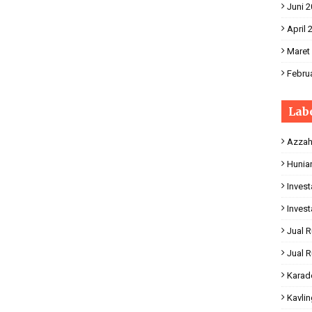
Juni 
April 
Maret
Februa
Lab
Azzah
Hunia
Invest
Invest
Jual 
Jual 
Karad
Kavli