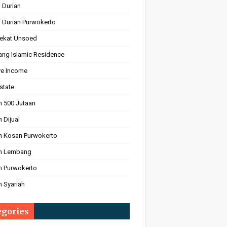
 Durian
 Durian Purwokerto
ekat Unsoed
ng Islamic Residence
ve Income
state
 500 Jutaan
 Dijual
 Kosan Purwokerto
h Lembang
 Purwokerto
 Syariah
egories