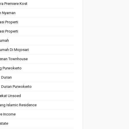
ra Premiere Kost
n Nyaman
asi Properti
asi Properti
Rumah
Rumah Di Mojosari
enan Townhouse
ng Purwokerto
 Durian
 Durian Purwokerto
ekat Unsoed
ng Islamic Residence
ve Income
state