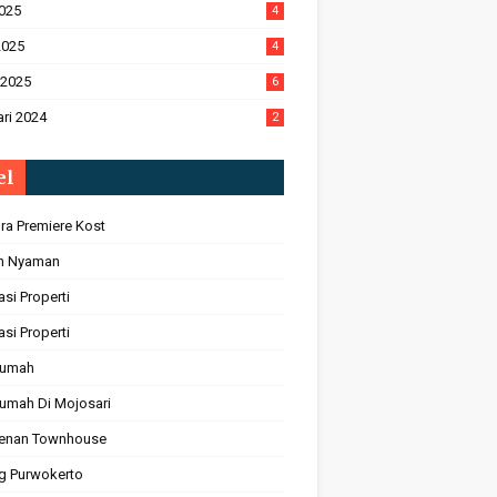
2025
4
2025
4
 2025
6
ri 2024
2
el
ra Premiere Kost
n Nyaman
asi Properti
asi Properti
Rumah
Rumah Di Mojosari
enan Townhouse
ng Purwokerto