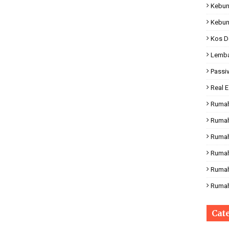
Kebun
Kebun
Kos D
Lemba
Passi
Real E
Rumah
Rumah
Rumah
Ruma
Rumah
Rumah
Cat