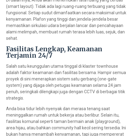
Di dalamnya, Anda akan menemukan tata ruang yang cerdas
(smart layout). Tidak ada lagi ruang-ruang terbuang yang tidak
fungsional. Setiap sudut dimanfaatkan secara maksimal untuk
kenyamanan. Plafon yang tinggi dan jendela-jendela besar
memastikan sirkulasi udara berjalan lancar dan pencahayaan
alami melimpah, membuat rumah terasa lebih luas, sejuk, dan
sehat.
Fasilitas Lengkap, Keamanan
Terjamin 24/7
Salah satu keunggulan utama tinggal di klaster townhouse
adalah faktor keamanan dan fasilitas bersama. Hampir semua
proyek di sini menerapkan sistem satu gerbang (one-gate
system) yang dijaga oleh petugas keamanan selama 24 jam
penuh, seringkali dilengkapi juga dengan CCTV di berbagai titik
strategis.
Anda bisa tidur lebih nyenyak dan merasa tenang saat
meninggalkan rumah untuk bekerja atau berlibur. Selain itu,
fasilitas komunal seperti taman bermain anak (playground),
area hijau, atau bahkan community hall kecil sering tersedia. Ini
bukan hanya menambah kenyamanan, tapi juga mempererat