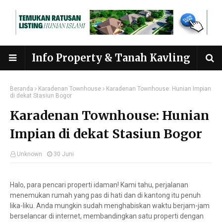
Info Property & Tanah Kavling
Beranda
Karadenan Townhouse
Karadenan Townhouse: Hunian Impian
di dekat Stasiun Bogor
Karadenan Townhouse: Hunian
Impian di dekat Stasiun Bogor
Unknown
30 Juni
Halo, para pencari properti idaman! Kami tahu, perjalanan
menemukan rumah yang pas di hati dan di kantong itu penuh
lika-liku. Anda mungkin sudah menghabiskan waktu berjam-jam
berselancar di internet, membandingkan satu properti dengan