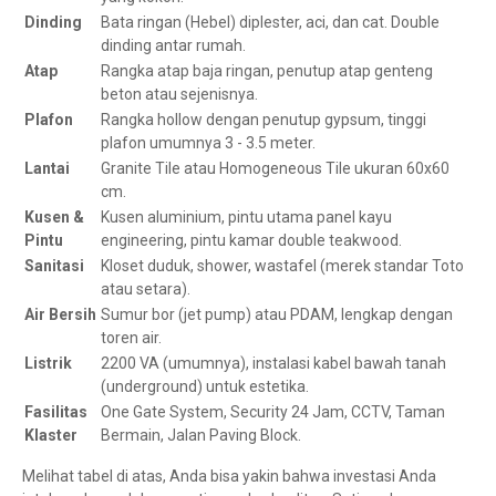
Dinding
Bata ringan (Hebel) diplester, aci, dan cat. Double
dinding antar rumah.
Atap
Rangka atap baja ringan, penutup atap genteng
beton atau sejenisnya.
Plafon
Rangka hollow dengan penutup gypsum, tinggi
plafon umumnya 3 - 3.5 meter.
Lantai
Granite Tile atau Homogeneous Tile ukuran 60x60
cm.
Kusen &
Kusen aluminium, pintu utama panel kayu
Pintu
engineering, pintu kamar double teakwood.
Sanitasi
Kloset duduk, shower, wastafel (merek standar Toto
atau setara).
Air Bersih
Sumur bor (jet pump) atau PDAM, lengkap dengan
toren air.
Listrik
2200 VA (umumnya), instalasi kabel bawah tanah
(underground) untuk estetika.
Fasilitas
One Gate System, Security 24 Jam, CCTV, Taman
Klaster
Bermain, Jalan Paving Block.
Melihat tabel di atas, Anda bisa yakin bahwa investasi Anda