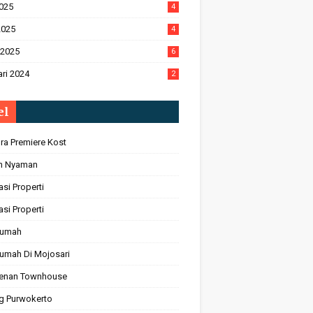
2025
4
2025
4
 2025
6
ri 2024
2
el
ra Premiere Kost
n Nyaman
asi Properti
asi Properti
Rumah
Rumah Di Mojosari
enan Townhouse
ng Purwokerto