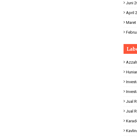
Juni 
April 
Maret
Februa
Lab
Azzah
Hunia
Invest
Invest
Jual 
Jual 
Karad
Kavli