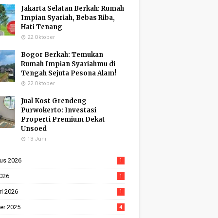
Jakarta Selatan Berkah: Rumah
Impian Syariah, Bebas Riba,
Hati Tenang
22 Oktober
Bogor Berkah: Temukan
Rumah Impian Syariahmu di
Tengah Sejuta Pesona Alam!
22 Oktober
Jual Kost Grendeng
Purwokerto: Investasi
Properti Premium Dekat
Unsoed
13 Juni
us 2026
1
2026
1
ri 2026
1
er 2025
4