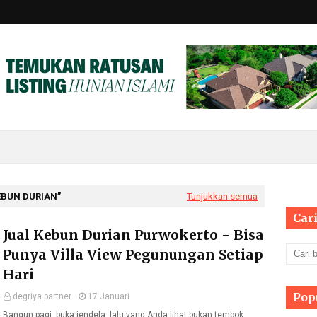
EBUN DURIAN
Tunjukkan semua
Cari
Jual Kebun Durian Purwokerto - Bisa
Punya Villa View Pegunungan Setiap
Hari
Pop
degriya partner
17 Januari
Bangun pagi, buka jendela, lalu yang Anda lihat bukan tembok