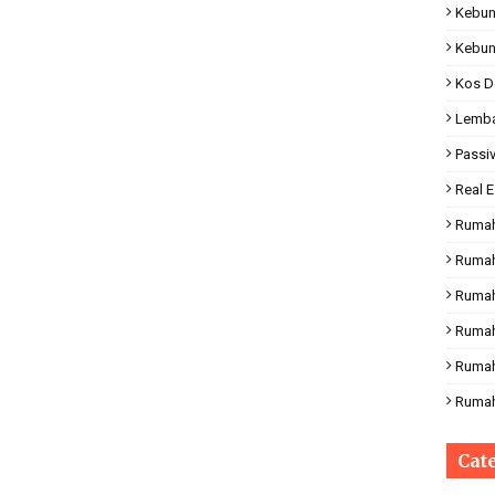
Kebun
Kebun
Kos D
Lemba
Passi
Real E
Rumah
Rumah
Rumah
Ruma
Rumah
Rumah
Cat