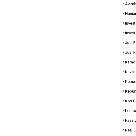
Azzah
Hunia
Invest
Invest
Jual 
Jual 
Karad
Kavli
Kebun
Kebun
Kos D
Lemba
Passi
Real E