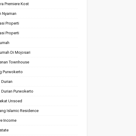
ra Premiere Kost
n Nyaman
asi Properti
asi Properti
Rumah
Rumah Di Mojosari
enan Townhouse
ng Purwokerto
 Durian
 Durian Purwokerto
ekat Unsoed
ng Islamic Residence
ve Income
state