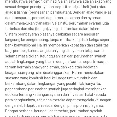
membuatnya semakin diminati. Salah satunya adalah akad yang
sesuai dengan prinsip syariah, seperti akad jual beli (bai’) atau
akad istishna’ (pemesanan pembuatan). Dengan akad yang jelas
dan transparan, pembeli dapat merasa aman dan nyaman
dalam melakukan transaksi. Selain itu, perumahan syariah juga
terbebas dari riba (bunga), yang diharamkan dalam Islam.
Sistem pembayaran biasanya dilakukan secara angsuran
langsung ke pengembang, tanpa melibatkan pihak ketiga seperti
bank konvensional. Hal ini memberikan kepastian dan stabilitas
bagi pembeli, karena angsuran yang dibayarkan tetap sama
selama masa cicilan. Keunggulan lain dari perumahan syariah
adalah lingkungan yang Islami, dengan fasilitas seperti masjid,
taman bermain anak yang aman, dan kegiatan-kegiatan
keagamaan yang rutin diselenggarakan. Hal ini menciptakan
suasana yang kondusif bagi keluarga untuk tumbuh dan
berkembang dalam lingkungan yang positif. Tak hanya itu,
pengembang perumahan syariah juga seringkali memberikan
edukasi tentang keuangan syariah dan investasi halal kepada
para penghuninya, sehingga mereka dapat mengelola keuangan
dengan lebih bijak dan sesuai dengan prinsip-prinsip agama.
Dengan berbagai keunggulan tersebut, perumahan syariah
menjadi pilihan yang menarik bagi mereka yang ingin memiliki